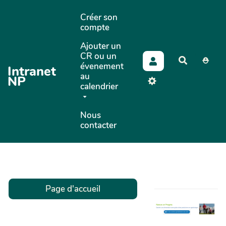
Aller au contenu principal
Créer son
compte
Ajouter un
CR ou un
⛑
évenement
Intranet
au
NP
calendrier
Nous
contacter
Page d'accueil