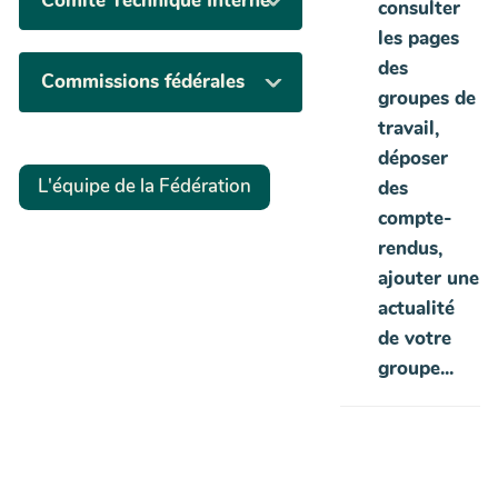
Comité Technique Interne
consulter
les pages
des
Commissions fédérales
groupes de
travail,
déposer
L'équipe de la Fédération
des
compte-
rendus,
ajouter une
actualité
de votre
groupe...